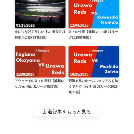
12/06/2025
03/15/2026
久々の快勝【浦和 vs 川崎 J1リー
次につなげて欲しい【vs 東京V J1
グ2025第38節】
特別大会EAST第6節】
11/30/2025
10/25/2025
アウェーでの久々の勝利【浦和レ
雨降る寒いホームスタジアムを熱
ッズvs 岡山 J1リーグ第37節】
くできず【vs 町田 J1リーグ2025
第35節】
新着記事をもっと見る