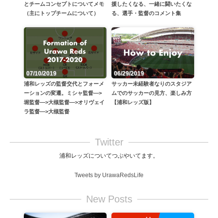
とチームコンセプトについてメモ
援したくなる、一緒に闘いたくな
（主にトップチームについて）
る、選手・監督のコメント集
06/29/2019
07/10/2019
サッカー未経験者なりのスタジア
浦和レッズの監督交代とフォーメ
ムでのサッカーの見方、楽しみ方
ーションの変遷。ミシャ監督—>
【浦和レッズ版】
堀監督—>大槻監督—>オリヴェイ
ラ監督—>大槻監督
Twitter
浦和レッズについてつぶやいてます。
Tweets by UrawaRedsLife
New Posts