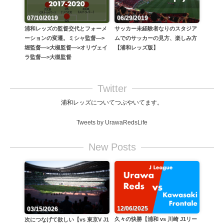
06/29/2019
07/10/2019
サッカー未経験者なりのスタジア
浦和レッズの監督交代とフォーメ
ムでのサッカーの見方、楽しみ方
ーションの変遷。ミシャ監督—>
【浦和レッズ版】
堀監督—>大槻監督—>オリヴェイ
ラ監督—>大槻監督
Twitter
浦和レッズについてつぶやいてます。
Tweets by UrawaRedsLife
New Posts
12/06/2025
03/15/2026
久々の快勝【浦和 vs 川崎 J1リー
次につなげて欲しい【vs 東京V J1