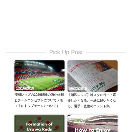
Pick Up Post
12/16/2019
09/23/2019
浦和レッズの2020以降の強化体制
【浦和レッズ】埼スタに行って応
とチームコンセプトについてメモ
援したくなる、一緒に闘いたくな
（主にトップチームについて）
る、選手・監督のコメント集