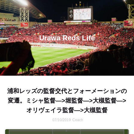
Urawa Reds Life
浦和レッズの監督交代とフォーメーションの
変遷。ミシャ監督—>堀監督—>大槻監督—>
オリヴェイラ監督—>大槻監督
07/10/2019
Coach