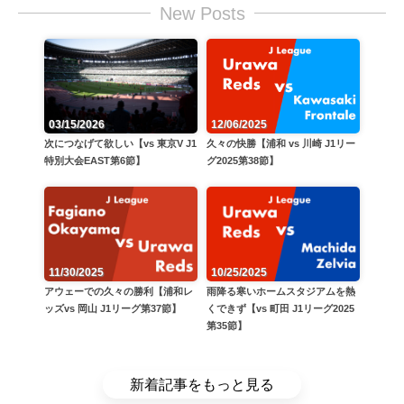
New Posts
12/06/2025
03/15/2026
久々の快勝【浦和 vs 川崎 J1リー
次につなげて欲しい【vs 東京V J1
グ2025第38節】
特別大会EAST第6節】
11/30/2025
10/25/2025
アウェーでの久々の勝利【浦和レ
雨降る寒いホームスタジアムを熱
ッズvs 岡山 J1リーグ第37節】
くできず【vs 町田 J1リーグ2025
第35節】
新着記事をもっと見る