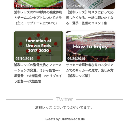
12/16/2019
09/23/2019
浦和レッズの2020以降の強化体制
【浦和レッズ】埼スタに行って応
とチームコンセプトについてメモ
援したくなる、一緒に闘いたくな
（主にトップチームについて）
る、選手・監督のコメント集
06/29/2019
07/10/2019
サッカー未経験者なりのスタジア
浦和レッズの監督交代とフォーメ
ムでのサッカーの見方、楽しみ方
ーションの変遷。ミシャ監督—>
【浦和レッズ版】
堀監督—>大槻監督—>オリヴェイ
ラ監督—>大槻監督
Twitter
浦和レッズについてつぶやいてます。
Tweets by UrawaRedsLife