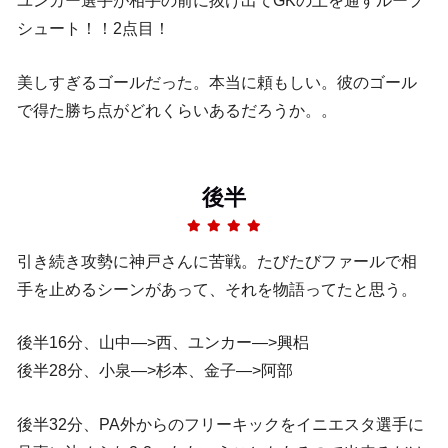
ユンカー選手が相手の前に抜け出てGKの上を通すループ
シュート！！2点目！
美しすぎるゴールだった。本当に頼もしい。彼のゴール
で得た勝ち点がどれくらいあるだろうか。。
後半
引き続き攻勢に神戸さんに苦戦。たびたびファールで相
手を止めるシーンがあって、それを物語ってたと思う。
後半16分、山中—>西、ユンカー—>興梠
後半28分、小泉—>杉本、金子—>阿部
後半32分、PA外からのフリーキックをイニエスタ選手に