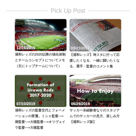
Pick Up Post
12/16/2019
09/23/2019
浦和レッズの2020以降の強化体制
【浦和レッズ】埼スタに行って応
とチームコンセプトについてメモ
援したくなる、一緒に闘いたくな
（主にトップチームについて）
る、選手・監督のコメント集
06/29/2019
07/10/2019
サッカー未経験者なりのスタジア
浦和レッズの監督交代とフォーメ
ムでのサッカーの見方、楽しみ方
ーションの変遷。ミシャ監督—>
【浦和レッズ版】
堀監督—>大槻監督—>オリヴェイ
ラ監督—>大槻監督