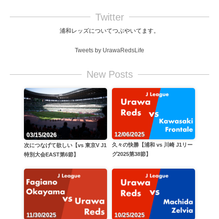
Twitter
浦和レッズについてつぶやいてます。
Tweets by UrawaRedsLife
New Posts
12/06/2025
03/15/2026
久々の快勝【浦和 vs 川崎 J1リー
次につなげて欲しい【vs 東京V J1
グ2025第38節】
特別大会EAST第6節】
11/30/2025
10/25/2025