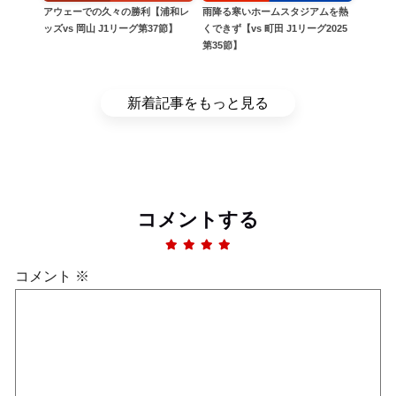
アウェーでの久々の勝利【浦和レ
雨降る寒いホームスタジアムを熱
ッズvs 岡山 J1リーグ第37節】
くできず【vs 町田 J1リーグ2025
第35節】
新着記事をもっと見る
コメントする
コメント
※