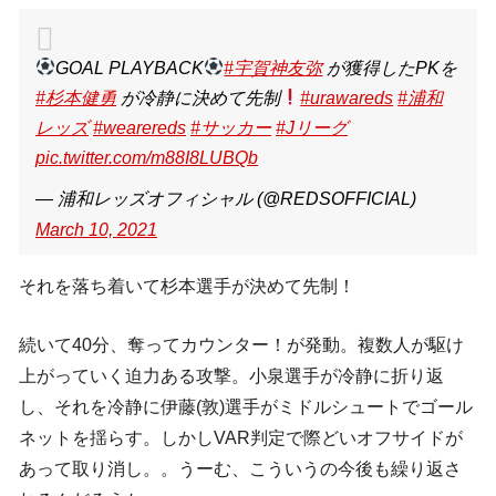
GOAL PLAYBACK
#宇賀神友弥
が獲得したPKを
#杉本健勇
が冷静に決めて先制
#urawareds
#浦和
レッズ
#wearereds
#サッカー
#Jリーグ
pic.twitter.com/m88I8LUBQb
— 浦和レッズオフィシャル (@REDSOFFICIAL)
March 10, 2021
それを落ち着いて杉本選手が決めて先制！
続いて40分、奪ってカウンター！が発動。複数人が駆け
上がっていく迫力ある攻撃。小泉選手が冷静に折り返
し、それを冷静に伊藤(敦)選手がミドルシュートでゴール
ネットを揺らす。しかしVAR判定で際どいオフサイドが
あって取り消し。。うーむ、こういうの今後も繰り返さ