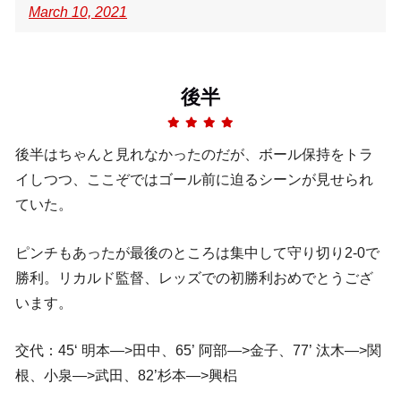
March 10, 2021
後半
後半はちゃんと見れなかったのだが、ボール保持をトラ
イしつつ、ここぞではゴール前に迫るシーンが見せられ
ていた。
ピンチもあったが最後のところは集中して守り切り2-0で
勝利。リカルド監督、レッズでの初勝利おめでとうござ
います。
交代：45‘ 明本—>田中、65’ 阿部—>金子、77’ 汰木—>関
根、小泉—>武田、82’杉本—>興梠