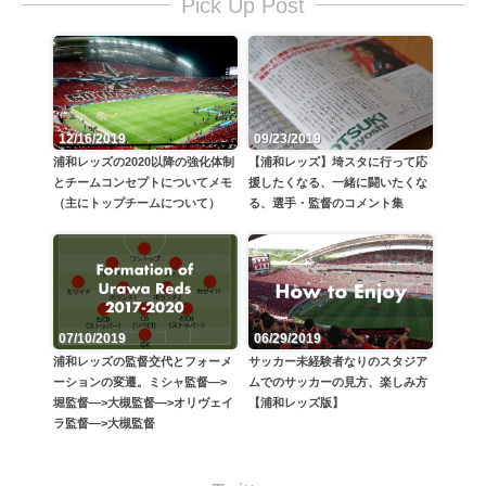
Pick Up Post
12/16/2019
09/23/2019
浦和レッズの2020以降の強化体制
【浦和レッズ】埼スタに行って応
とチームコンセプトについてメモ
援したくなる、一緒に闘いたくな
（主にトップチームについて）
る、選手・監督のコメント集
06/29/2019
07/10/2019
サッカー未経験者なりのスタジア
浦和レッズの監督交代とフォーメ
ムでのサッカーの見方、楽しみ方
ーションの変遷。ミシャ監督—>
【浦和レッズ版】
堀監督—>大槻監督—>オリヴェイ
ラ監督—>大槻監督