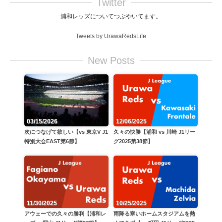
Twitter
浦和レッズについてつぶやいてます。
Tweets by UrawaRedsLife
New Posts
12/06/2025
03/15/2026
久々の快勝【浦和 vs 川崎 J1リー
次につなげて欲しい【vs 東京V J1
グ2025第38節】
特別大会EAST第6節】
11/30/2025
10/25/2025
アウェーでの久々の勝利【浦和レ
雨降る寒いホームスタジアムを熱