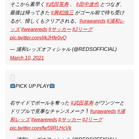
そこから素早く
#武田英寿
、
#田中達也
とつなぎ、
最後は帰ってきた
#興梠慎三
がゴール前で待ち受け
るが、惜しくもクリアされる。
#urawareds
#浦和レ
ッズ
#wearereds
#サッカー
#Jリーグ
pic.twitter.com/ilkJHfe0vQ
— 浦和レッズオフィシャル (@REDSOFFICIAL)
March 10, 2021
PICK UP PLAY
右サイドでボールを奪った
#武田英寿
がワンツーと
ドリブルで見事なチャンスメーク
#urawareds
#浦
和レッズ
#wearereds
#サッカー
#Jリーグ
pic.twitter.com/fw59RLHcVk