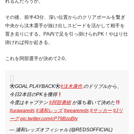
れるんだろうか。
その後、前半43分、深い位置からのクリアボールを繋ぎ
中央から汰木選手が抜け出しスピードを活かして相手を
置き去りにする。PA内で足を引っ掛けられPK！やはり仕
掛ければ何か起きる。
これを阿部選手が決めて2-0。
GOAL PLAYBACK
#汰木康也
のドリブルから、
今日2本目のPKを獲得
今度はキャプテン
#阿部勇樹
が落ち着いて決めた
#urawareds
#浦和レッズ
#wearereds
#サッカー
#Jリ
ーグ
pic.twitter.com/cP79BzpBty
— 浦和レッズオフィシャル (@REDSOFFICIAL)