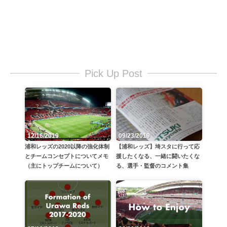
Pick Up Post
12/16/2019
09/23/2019
浦和レッズの2020以降の強化体制
【浦和レッズ】埼スタに行って応
とチームコンセプトについてメモ
援したくなる、一緒に闘いたくな
（主にトップチームについて）
る、選手・監督のコメント集