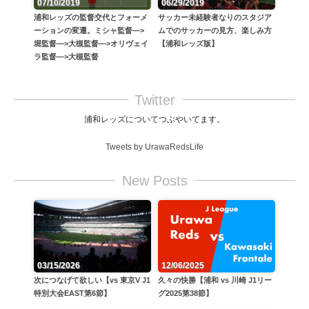
06/29/2019
07/10/2019
サッカー未経験者なりのスタジア
浦和レッズの監督交代とフォーメ
ムでのサッカーの見方、楽しみ方
ーションの変遷。ミシャ監督—>
【浦和レッズ版】
堀監督—>大槻監督—>オリヴェイ
ラ監督—>大槻監督
Twitter
浦和レッズについてつぶやいてます。
Tweets by UrawaRedsLife
New Posts
12/06/2025
03/15/2026
久々の快勝【浦和 vs 川崎 J1リー
次につなげて欲しい【vs 東京V J1
グ2025第38節】
特別大会EAST第6節】