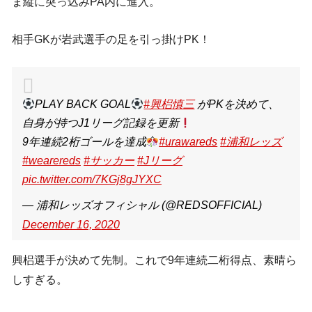
ま縦に突っ込みPA内に進入。
相手GKが岩武選手の足を引っ掛けPK！
PLAY BACK GOAL
#興梠慎三
がPKを決めて、
自身が持つJ1リーグ記録を更新
9年連続2桁ゴールを達成
#urawareds
#浦和レッズ
#wearereds
#サッカー
#Jリーグ
pic.twitter.com/7KGj8gJYXC
— 浦和レッズオフィシャル (@REDSOFFICIAL)
December 16, 2020
興梠選手が決めて先制。これで9年連続二桁得点、素晴ら
しすぎる。