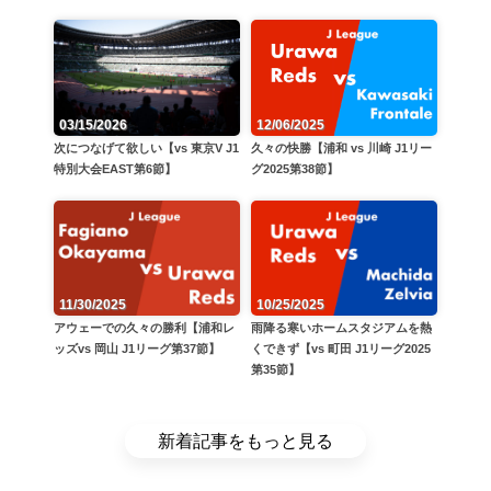
12/06/2025
03/15/2026
久々の快勝【浦和 vs 川崎 J1リー
次につなげて欲しい【vs 東京V J1
グ2025第38節】
特別大会EAST第6節】
11/30/2025
10/25/2025
アウェーでの久々の勝利【浦和レ
雨降る寒いホームスタジアムを熱
ッズvs 岡山 J1リーグ第37節】
くできず【vs 町田 J1リーグ2025
第35節】
新着記事をもっと見る