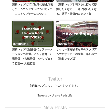
浦和レッズの2020以降の強化体制
【浦和レッズ】埼スタに行って応
とチームコンセプトについてメモ
援したくなる、一緒に闘いたくな
（主にトップチームについて）
る、選手・監督のコメント集
06/29/2019
07/10/2019
サッカー未経験者なりのスタジア
浦和レッズの監督交代とフォーメ
ムでのサッカーの見方、楽しみ方
ーションの変遷。ミシャ監督—>
【浦和レッズ版】
堀監督—>大槻監督—>オリヴェイ
ラ監督—>大槻監督
Twitter
浦和レッズについてつぶやいてます。
Tweets by UrawaRedsLife
New Posts