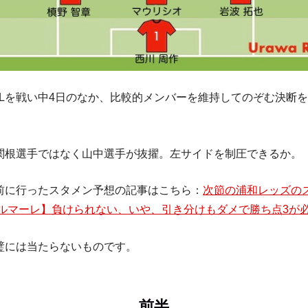
CLを戦い中4日のなか、比較的メンバーを維持してのぞむ決断
関根選手ではなく山中選手が抜擢。左サイドを制圧できるか。
前に行ったスタメン予想の記事はこちら：
次節の浦和レッズの
南ベルマーレ】負けられない、いや、引き分けもダメで勝ち点3が
璧には当たらないものです。
前半