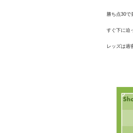
勝ち点30
すぐ下に迫
レッズは過