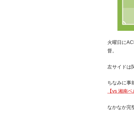
火曜日にA
督。
左サイドは
ちなみに事
【vs 湘
なかなか完