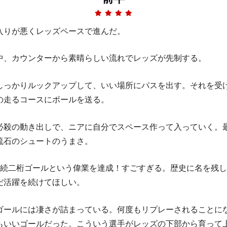
入りが悪くレッズペースで進んだ。
中、カウンターから素晴らしい流れでレッズが先制する。
しっかりルックアップして、いい場所にパスを出す。それを受
の走るコースにボールを送る。
必殺の動き出しで、ニアに自分でスペース作って入っていく。
流石のシュートのうまさ。
連続二桁ゴールという偉業を達成！すごすぎる。歴史に名を残
だ活躍を続けてほしい。
ゴールには凄さが詰まっている。何度もリプレーされることに
もいいゴールだった。こういう選手がレッズの下部から育って