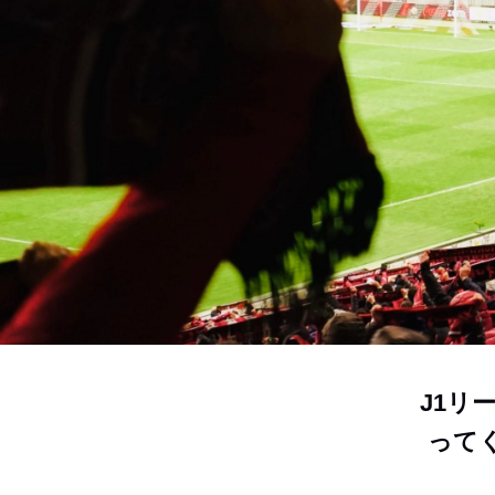
J1リ
って