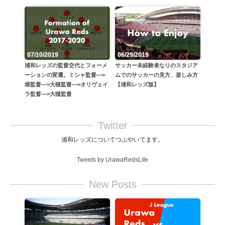
06/29/2019
07/10/2019
サッカー未経験者なりのスタジア
浦和レッズの監督交代とフォーメ
ムでのサッカーの見方、楽しみ方
ーションの変遷。ミシャ監督—>
【浦和レッズ版】
堀監督—>大槻監督—>オリヴェイ
ラ監督—>大槻監督
Twitter
浦和レッズについてつぶやいてます。
Tweets by UrawaRedsLife
New Posts