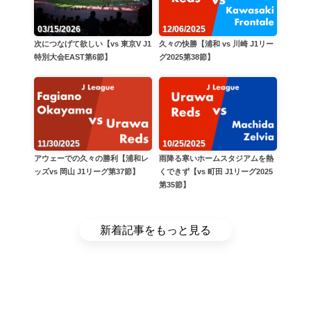
12/06/2025
03/15/2026
久々の快勝【浦和 vs 川崎 J1リー
次につなげて欲しい【vs 東京V J1
グ2025第38節】
特別大会EAST第6節】
11/30/2025
10/25/2025
アウェーでの久々の勝利【浦和レ
雨降る寒いホームスタジアムを熱
ッズvs 岡山 J1リーグ第37節】
くできず【vs 町田 J1リーグ2025
第35節】
新着記事をもっと見る